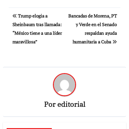
Navegación
Trump elogia a
Bancadas de Morena, PT
de
Sheinbaum tras llamada:
y Verde en el Senado
“México tiene a una líder
respaldan ayuda
entradas
maravillosa”
humanitaria a Cuba
Por
editorial