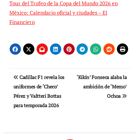
Tour del Trofeo de la Copa del Mundo 2026 en
México: Calendario oficial y ciudades – El
Financiero
Navegación
Cadillac F1 revela los
‘Kikín’ Fonseca alaba la
de
uniformes de ‘Checo’
ambición de ‘Memo’
Pérez y Valtteri Bottas
Ochoa
entradas
para temporada 2026