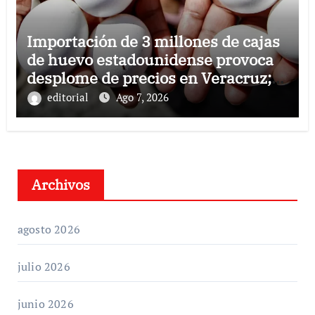
Importación de 3 millones de cajas
de huevo estadounidense provoca
desplome de precios en Veracruz;
llaman a consumir local
editorial
Ago 7, 2026
Archivos
agosto 2026
julio 2026
junio 2026