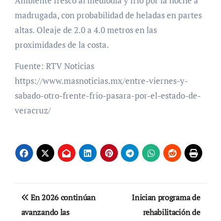
Ambiente fresco al mediodía y frío por la noche a
madrugada, con probabilidad de heladas en partes
altas. Oleaje de 2.0 a 4.0 metros en las
proximidades de la costa.
Fuente: RTV Noticias
https://www.masnoticias.mx/entre-viernes-y-
sabado-otro-frente-frio-pasara-por-el-estado-de-
veracruz/
Navegación
En 2026 continúan
Inician programa de
de
avanzando las
rehabilitación de