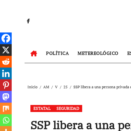
Ir
al
contenido
POLÍTICA
METEREOLÓGICO
E
Inicio
AM
V
25
SSP libera a una persona privada d
ESTATAL
SEGURIDAD
SSP libera a una pe