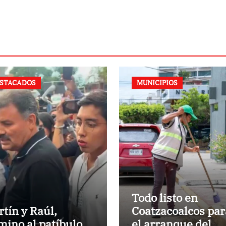
STACADOS
MUNICIPIOS
Todo listo en
rtín y Raúl,
Coatzacoalcos par
mino al patíbulo
el arranque del