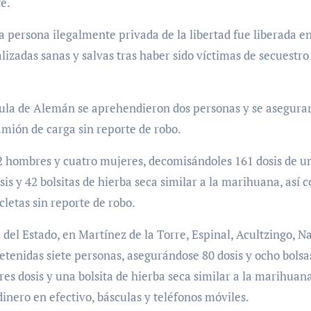
e.
a persona ilegalmente privada de la libertad fue liberada e
lizadas sanas y salvas tras haber sido víctimas de secuestro
yula de Alemán se aprehendieron dos personas y se asegura
amión de carga sin reporte de robo.
 12 hombres y cuatro mujeres, decomisándoles 161 dosis de u
osis y 42 bolsitas de hierba seca similar a la marihuana, así 
letas sin reporte de robo.
del Estado, en Martínez de la Torre, Espinal, Acultzingo, Na
etenidas siete personas, asegurándose 80 dosis y ocho bolsa
tres dosis y una bolsita de hierba seca similar a la marihuan
dinero en efectivo, básculas y teléfonos móviles.