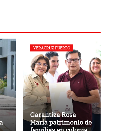
VERACRUZ PUERTO
Garantiza Rosa
a
María patrimonio de
familias en colonias