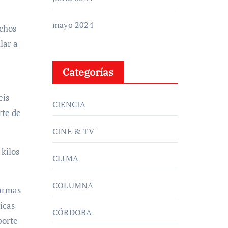
mayo 2024
uchos
lar a
Categorías
eis
CIENCIA
rte de
CINE & TV
kilos
CLIMA
COLUMNA
 armas
icas
CÓRDOBA
porte