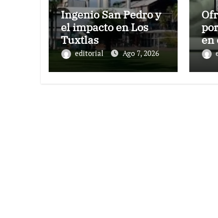
Ingenio San Pedro y
Of
el impacto en Los
por
Tuxtlas
en
Av
editorial
Ago 7, 2026