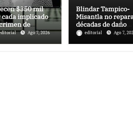
recen $350 mil
Blindar Tampico-
 cada implicado
Misantla no repar
 crimen de
décadas de daño
isack Douglas
petrolero en
editorial
Ago 7, 2026
editorial
Ago 7, 20
Veracruz:
comunidades