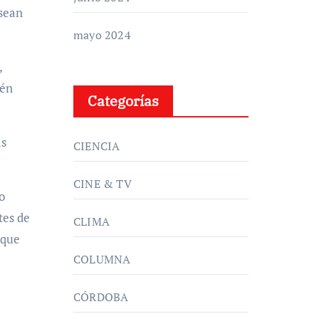
 sean
mayo 2024
,
tén
Categorías
as
CIENCIA
CINE & TV
o
tes de
CLIMA
 que
COLUMNA
CÓRDOBA