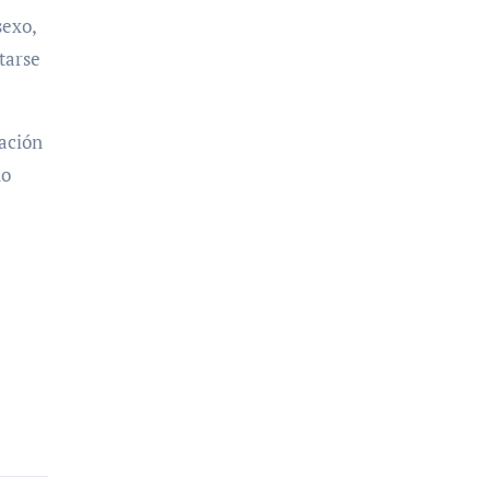
sexo,
tarse
zación
no