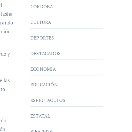
el
CORDOBA
atasha
CULTURA
orando
cción
DEPORTES
DESTACADOS
edo y
ECONOMÍA
e las
EDUCACIÓN
ato
ESPECTÁCULOS
ESTATAL
rdo,
ión
FIFA 2026