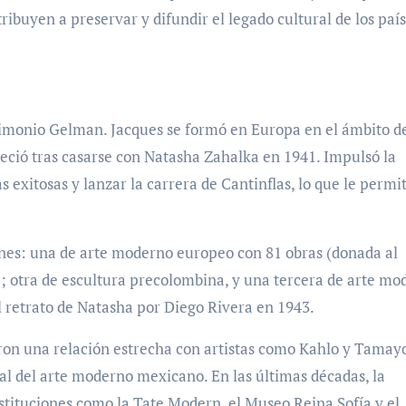
ibuyen a preservar y difundir el legado cultural de los paí
rimonio Gelman. Jacques se formó en Europa en el ámbito d
leció tras casarse con Natasha Zahalka en 1941. Impulsó la
s exitosas y lanzar la carrera de Cantinflas, lo que le permi
ones: una de arte moderno europeo con 81 obras (donada al
 otra de escultura precolombina, y una tercera de arte mo
l retrato de Natasha por Diego Rivera en 1943.
n una relación estrecha con artistas como Kahlo y Tamayo
l del arte moderno mexicano. En las últimas décadas, la
nstituciones como la Tate Modern, el Museo Reina Sofía y el