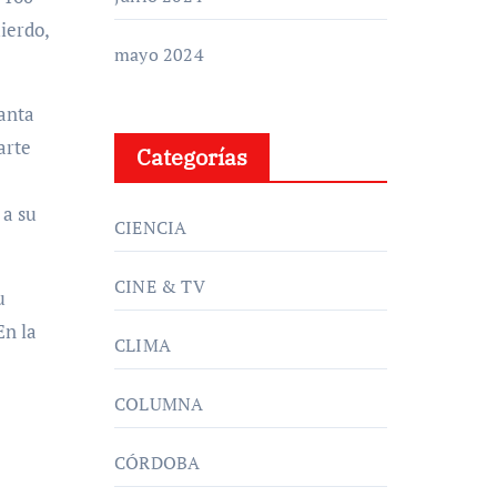
ierdo,
mayo 2024
tanta
arte
Categorías
 a su
CIENCIA
CINE & TV
u
En la
CLIMA
COLUMNA
CÓRDOBA