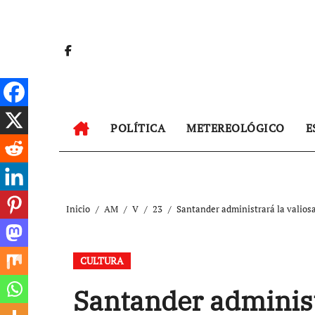
Ir
al
contenido
POLÍTICA
METEREOLÓGICO
E
Inicio
AM
V
23
Santander administrará la valio
CULTURA
Santander administ