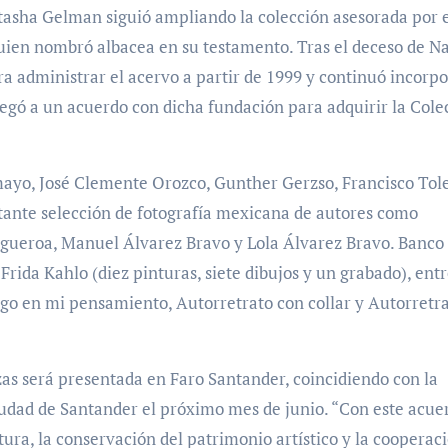
tasha Gelman siguió ampliando la colección asesorada por 
uien nombró albacea en su testamento. Tras el deceso de N
ra administrar el acervo a partir de 1999 y continuó incorp
legó a un acuerdo con dicha fundación para adquirir la Cole
mayo, José Clemente Orozco, Gunther Gerzso, Francisco Tol
tante selección de fotografía mexicana de autores como
Figueroa, Manuel Álvarez Bravo y Lola Álvarez Bravo. Banco
Frida Kahlo (diez pinturas, siete dibujos y un grabado), entr
go en mi pensamiento, Autorretrato con collar y Autorretr
as será presentada en Faro Santander, coincidiendo con la
iudad de Santander el próximo mes de junio. “Con este acue
ra, la conservación del patrimonio artístico y la cooperac