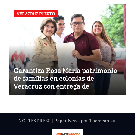
VERACRUZ PUERTO
Garantiza Rosa María patrimonio
de familias en colonias de
Veracruz con entrega de
escrituras
NOTIEXPRESS
|
Paper News
por
Themeansar
.