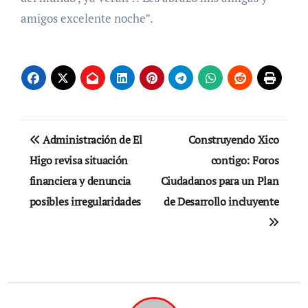
amigos excelente noche”.
Navegación
Administración de El
Construyendo Xico
de
Higo revisa situación
contigo: Foros
financiera y denuncia
Ciudadanos para un Plan
entradas
posibles irregularidades
de Desarrollo incluyente