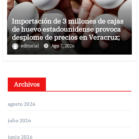
Importación de 3 millones de cajas
de huevo estadounidense provoca
desplome de precios en Veracruz;
llaman a consumir local
editorial
Ago 7, 2026
Archivos
agosto 2026
julio 2026
junio 2026