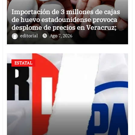
Importación de 3 millones de cajas
de huevo estadounidense provoca
desplome de precios en Veracruz;
llaman a consumir local
editorial
Ago 7, 2026
ESTATAL