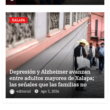
XALAPA
Depresión y Alzheimer avanzan
entre adultos mayores de Xalapa;
las señales que las familias no
deben ignorar
editorial
Ago 3, 2026