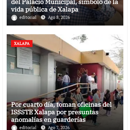
del Palacio Municipal, símbolo de la
vida pública de Xalapa
editorial
Ago 8, 2026
XALAPA
Por cuarto día, toman oficinas del
ISSSTE Xalapa por presuntas
anomalías en guarderías
subrogadas
editorial
Ago 7, 2026