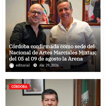
Córdoba confirmada como sede del
Nacional de Artes Marciales Mixtas;
del 05 al 09 de agosto la Arena
Córdoba recibirá dicho campeonato
editorial
Abr 29, 2026
CÓRDOBA