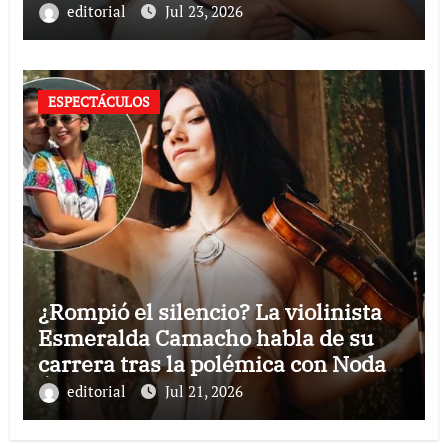
Selección Mexicana
editorial
Jul 23, 2026
ESPECTÁCULOS
¿Rompió el silencio? La violinista
Esmeralda Camacho habla de su
carrera tras la polémica con Nodal y
Ángela Aguilar
editorial
Jul 21, 2026