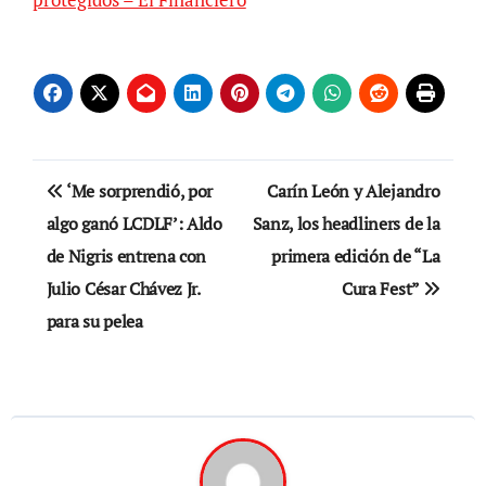
Navegación
‘Me sorprendió, por
Carín León y Alejandro
de
algo ganó LCDLF’: Aldo
Sanz, los headliners de la
de Nigris entrena con
primera edición de “La
entradas
Julio César Chávez Jr.
Cura Fest”
para su pelea