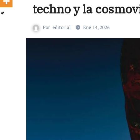
techno y la cosmov
Por
editorial
Ene 14, 2026