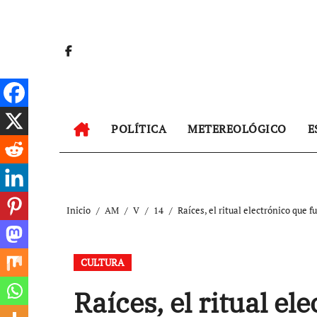
Ir
al
contenido
POLÍTICA
METEREOLÓGICO
E
Inicio
AM
V
14
Raíces, el ritual electrónico que 
CULTURA
Raíces, el ritual el