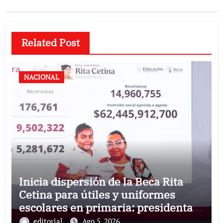
Related Post
NACIONAL
Inicia dispersión de la Beca Rita
Cetina para útiles y uniformes
escolares en primaria: presidenta
Claudia Sheinbaum
editorial
Ago 5, 2026