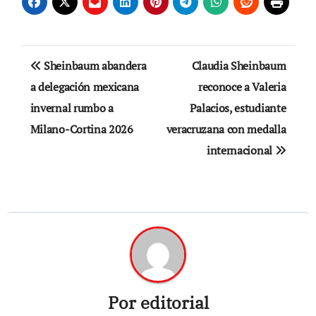
Navegación
Sheinbaum abandera
Claudia Sheinbaum
de
a delegación mexicana
reconoce a Valeria
invernal rumbo a
Palacios, estudiante
entradas
Milano-Cortina 2026
veracruzana con medalla
internacional
Por
editorial