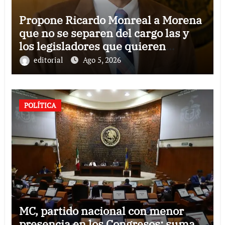
Propone Ricardo Monreal a Morena
que no se separen del cargo las y
los legisladores que quieren
reelegirse
editorial
Ago 5, 2026
POLÍTICA
MC, partido nacional con menor
presencia en los Congresos; suma