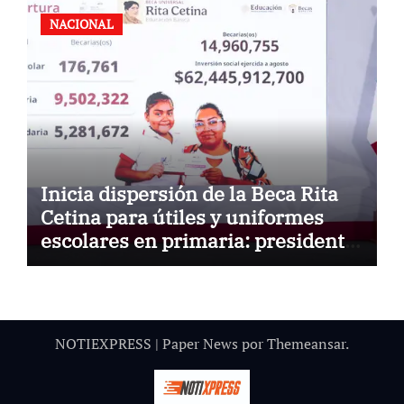
NACIONAL
Inicia dispersión de la Beca Rita
Cetina para útiles y uniformes
escolares en primaria: presidenta
Claudia Sheinbaum
NOTIEXPRESS
|
Paper News
por
Themeansar
.