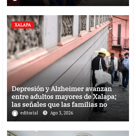
XALAPA
Depresión y Alzheimer avanzan
entre adultos mayores de Xalapa;
las señales que las familias no
deben ignorar
editorial
Ago 3, 2026