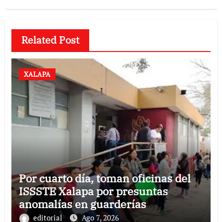
Related Post
XALAPA
Por cuarto día, toman oficinas del
ISSSTE Xalapa por presuntas
anomalías en guarderías
subrogadas
editorial
Ago 7, 2026