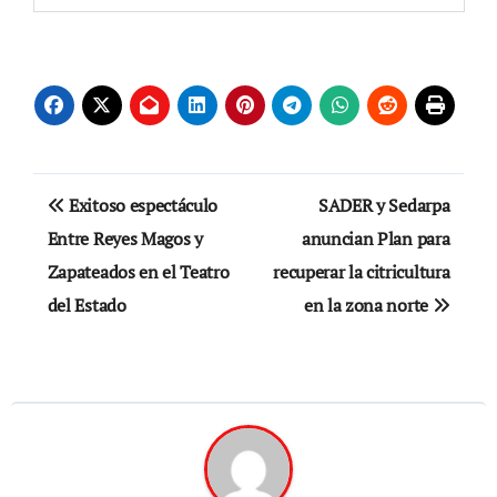
Navegación
Exitoso espectáculo
SADER y Sedarpa
de
Entre Reyes Magos y
anuncian Plan para
Zapateados en el Teatro
recuperar la citricultura
entradas
del Estado
en la zona norte