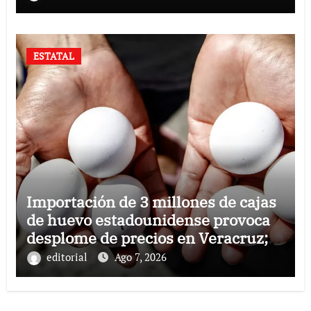
ESTATAL
Importación de 3 millones de cajas
de huevo estadounidense provoca
desplome de precios en Veracruz;
llaman a consumir local
editorial
Ago 7, 2026