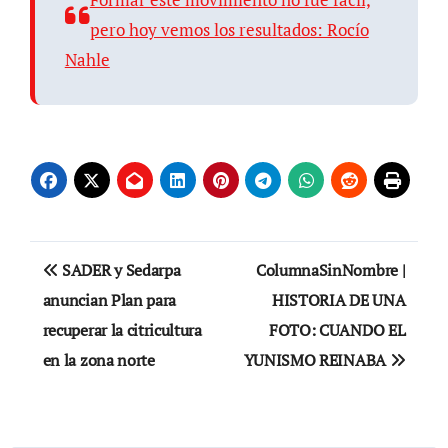
pero hoy vemos los resultados: Rocío
Nahle
Navegación
SADER y Sedarpa
ColumnaSinNombre |
de
anuncian Plan para
HISTORIA DE UNA
recuperar la citricultura
FOTO: CUANDO EL
entradas
en la zona norte
YUNISMO REINABA