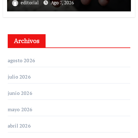
llaman a consumir local
editorial
Ago 7, 2026
Archivos
agosto 2026
julio 2026
junio 2026
mayo 2026
abril 2026