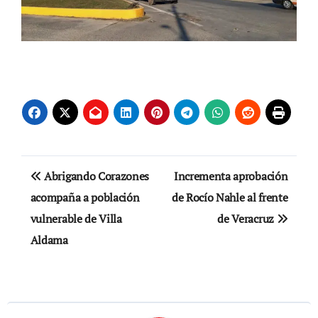
Navegación
Abrigando Corazones
Incrementa aprobación
de
acompaña a población
de Rocío Nahle al frente
vulnerable de Villa
de Veracruz
entradas
Aldama