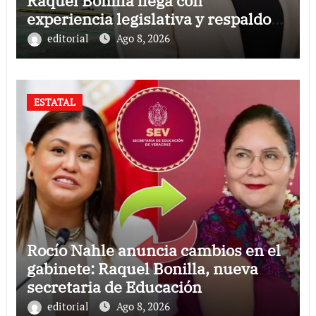
Raquel Bonilla llega con
experiencia legislativa y respaldo
político
editorial
Ago 8, 2026
ESTATAL
Rocío Nahle anuncia cambios en el
gabinete: Raquel Bonilla, nueva
secretaria de Educación
editorial
Ago 8, 2026