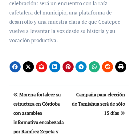
celebración: será un encuentro con la raíz
cafetalera del municipio, una plataforma de
desarrollo y una muestra clara de que Coatepec
vuelve a levantar la voz desde su historia y su
vocación productiva.
Navegación
Morena fortalece su
Campaña para elección
de
estructura en Córdoba
de Tamiahua será de sólo
con asamblea
15 días
entradas
informativa encabezada
por Ramírez Zepeta y