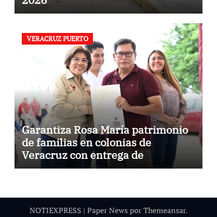
VERACRUZ PUERTO
Garantiza Rosa María patrimonio
de familias en colonias de
Veracruz con entrega de
escrituras
NOTIEXPRESS
|
Paper News
por
Themeansar
.