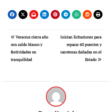
Navegación
Veracruz cierra año
Inician licitaciones para
de
con saldo blanco y
reparar 40 puentes y
festividades en
carreteras dañadas en el
entradas
tranquilidad
Estado