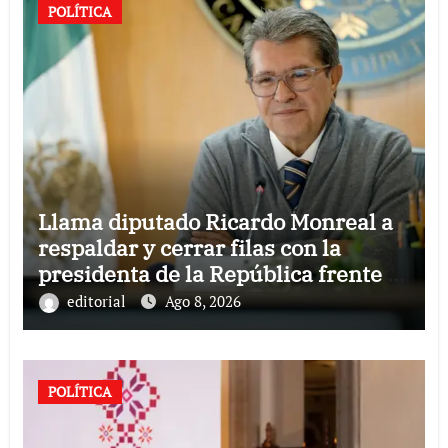
POLÍTICA
Llama diputado Ricardo Monreal a
respaldar y cerrar filas con la
presidenta de la República frente a
la hostilidad de políticas del
editorial
Ago 8, 2026
exterior
POLÍTICA