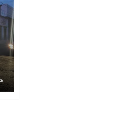
26
 de