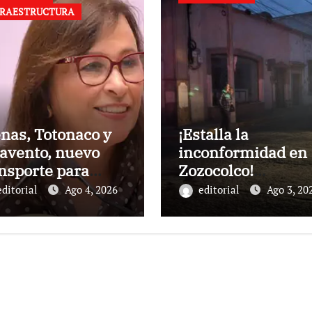
FRAESTRUCTURA
nas, Totonaco y
¡Estalla la
avento, nuevo
inconformidad en
nsporte para
Zozocolco!
apa, Poza Rica y
Habitantes
editorial
Ago 4, 2026
editorial
Ago 3, 20
Cuenca:
amenazan con
bernadora
tomar las oficinas
la CFE