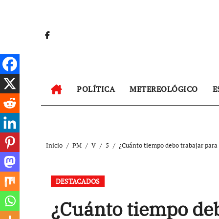
Ir
al
contenido
POLÍTICA
METEREOLÓGICO
E
Inicio
PM
V
5
¿Cuánto tiempo debo trabajar para p
DESTACADOS
¿Cuánto tiempo deb