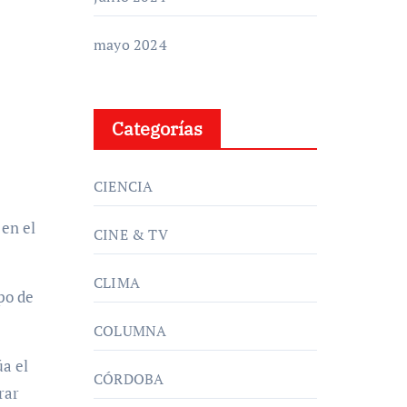
mayo 2024
Categorías
CIENCIA
 en el
CINE & TV
CLIMA
po de
COLUMNA
úa el
CÓRDOBA
rar