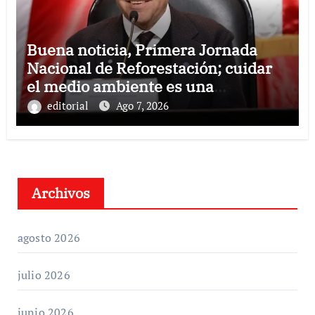
Buena noticia, Primera Jornada
Nacional de Reforestación; cuidar
el medio ambiente es una
responsabilidad compartida:
editorial
Ago 7, 2026
Ricardo Monreal
Archivos
agosto 2026
julio 2026
junio 2026