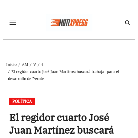
Ir
al
contenido
Inicio
AM
V
4
El regidor cuarto José Juan Martínez buscará trabajar para el
desarrollo de Perote
POLÍTICA
El regidor cuarto José
Juan Martínez buscará