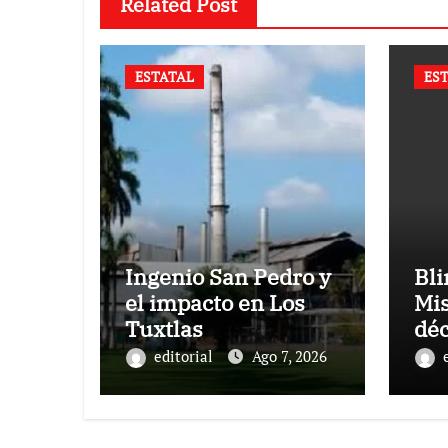
Related Post
ESTATAL
ES
Ingenio San Pedro y
Bl
el impacto en Los
Mis
Tuxtlas
dé
pet
editorial
Ago 7, 2026
Ver
co