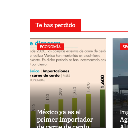
Te has perdido
ECONOMÍA
SE
México ya es el
In
primer importador
Ag
de carne de cerdo en
Al