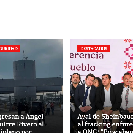
GURIDAD
DESTACADOS
gresan a Ángel
Aval de Sheinba
uirre Rivero al
al fracking enfur
tiplano por
a ONG: “Buscaba