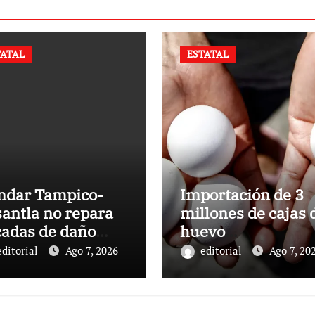
TATAL
ESTATAL
indar Tampico-
Importación de 3
antla no repara
millones de cajas 
cadas de daño
huevo
rolero en
estadounidense
editorial
Ago 7, 2026
editorial
Ago 7, 20
acruz:
provoca desplome
munidades
de precios en
Veracruz; llaman 