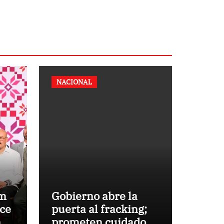
NACIONAL
um
Gobierno abre la
ece
puerta al fracking;
n
prometen cuidado