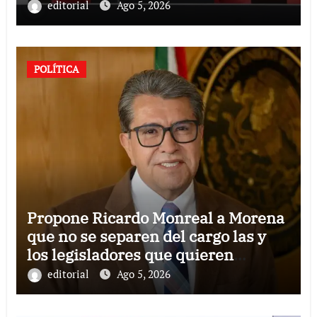
comercialización
editorial
Ago 5, 2026
POLÍTICA
Propone Ricardo Monreal a Morena
que no se separen del cargo las y
los legisladores que quieren
reelegirse
editorial
Ago 5, 2026