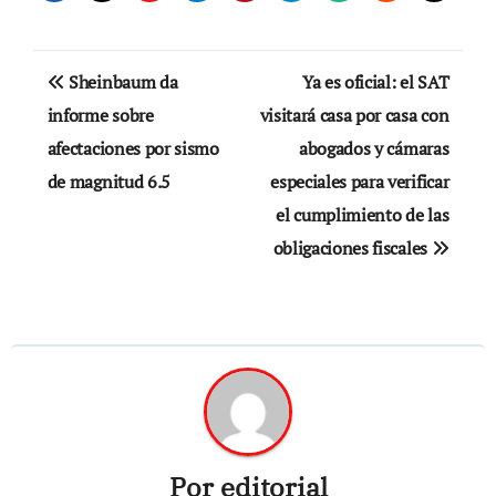
Navegación
Sheinbaum da
Ya es oficial: el SAT
de
informe sobre
visitará casa por casa con
afectaciones por sismo
abogados y cámaras
entradas
de magnitud 6.5
especiales para verificar
el cumplimiento de las
obligaciones fiscales
Por
editorial