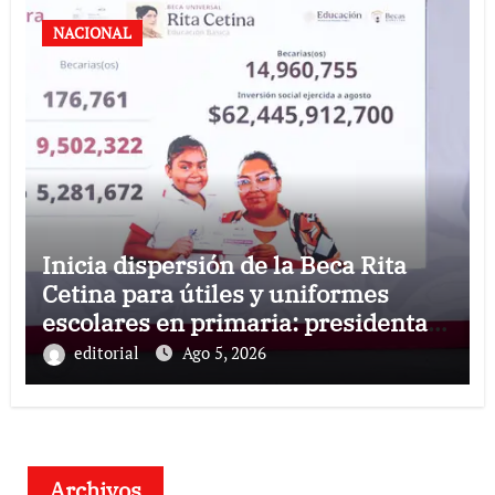
NACIONAL
Inicia dispersión de la Beca Rita
Cetina para útiles y uniformes
escolares en primaria: presidenta
Claudia Sheinbaum
editorial
Ago 5, 2026
Archivos