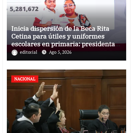
Inicia dispersión de la Beca Rita
Cetina para útiles y uniformes
escolares en primaria: presidenta
Claudia Sheinbaum
editorial
Ago 5, 2026
NACIONAL