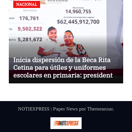
NACIONAL
Inicia dispersión de la Beca Rita
Cetina para útiles y uniformes
escolares en primaria: presidenta
Claudia Sheinbaum
NOTIEXPRESS
|
Paper News
por
Themeansar
.