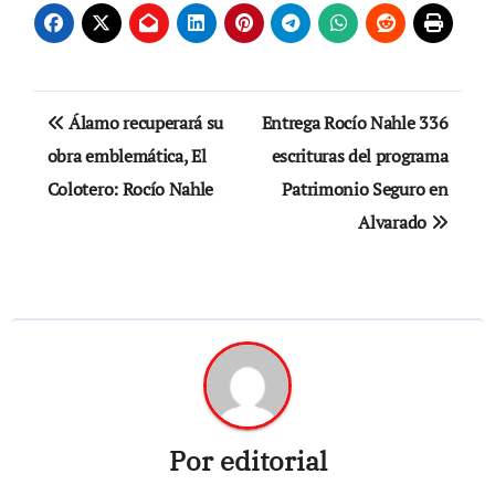
Navegación
Álamo recuperará su
Entrega Rocío Nahle 336
de
obra emblemática, El
escrituras del programa
Colotero: Rocío Nahle
Patrimonio Seguro en
entradas
Alvarado
Por
editorial