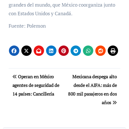
grandes del mundo, que México coorganiza junto
con Estados Unidos y Canadá.
Fuente: Polemon
Navegación
Operan en México
Mexicana despega alto
de
agentes de seguridad de
desde el AIFA: más de
14 países: Cancillería
800 mil pasajeros en dos
entradas
años