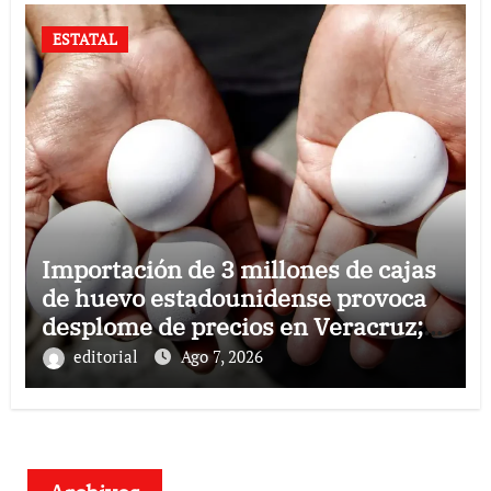
ESTATAL
Importación de 3 millones de cajas
de huevo estadounidense provoca
desplome de precios en Veracruz;
llaman a consumir local
editorial
Ago 7, 2026