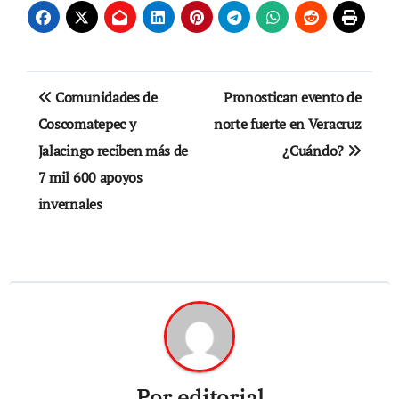
Navegación
Comunidades de
Pronostican evento de
de
Coscomatepec y
norte fuerte en Veracruz
Jalacingo reciben más de
¿Cuándo?
entradas
7 mil 600 apoyos
invernales
Por
editorial