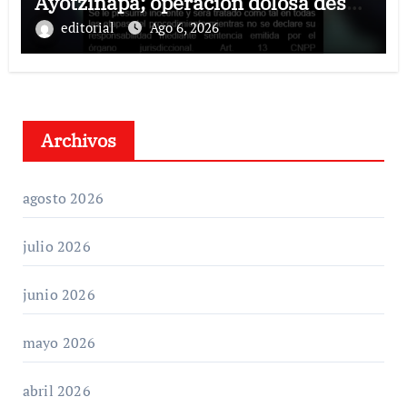
Ayotzinapa; operación dolosa desde
el ejecutivo estatal
editorial
Ago 6, 2026
Archivos
agosto 2026
julio 2026
junio 2026
mayo 2026
abril 2026