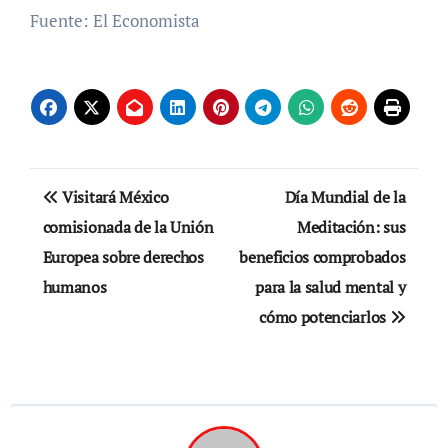
Fuente: El Economista
Navegación
Visitará México
Día Mundial de la
de
comisionada de la Unión
Meditación: sus
Europea sobre derechos
beneficios comprobados
entradas
humanos
para la salud mental y
cómo potenciarlos