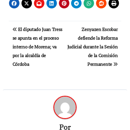
Navegación
El diputado Juan Tress
Zenyazen Escobar
de
se apunta en el proceso
defiende la Reforma
interno de Morena; va
Judicial durante la Sesión
entradas
por la alcaldía de
de la Comisión
Córdoba
Permanente
Por