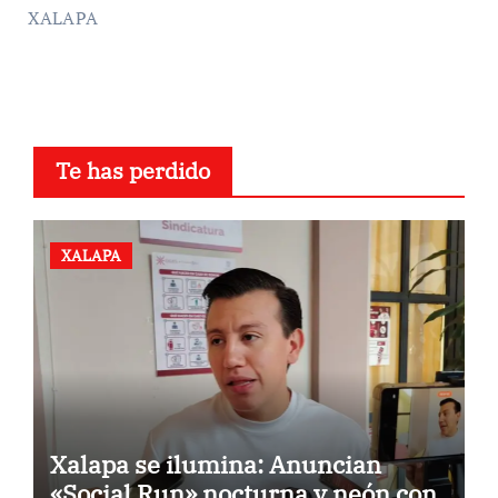
XALAPA
Te has perdido
XALAPA
Xalapa se ilumina: Anuncian
«Social Run» nocturna y neón con