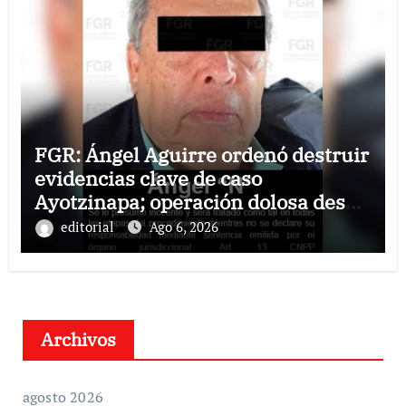
FGR: Ángel Aguirre ordenó destruir
evidencias clave de caso
Ayotzinapa; operación dolosa desde
el ejecutivo estatal
editorial
Ago 6, 2026
Archivos
agosto 2026