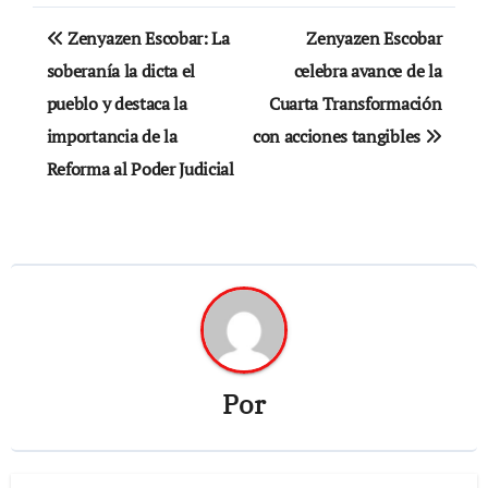
Navegación
Zenyazen Escobar: La
Zenyazen Escobar
de
soberanía la dicta el
celebra avance de la
pueblo y destaca la
Cuarta Transformación
entradas
importancia de la
con acciones tangibles
Reforma al Poder Judicial
Por