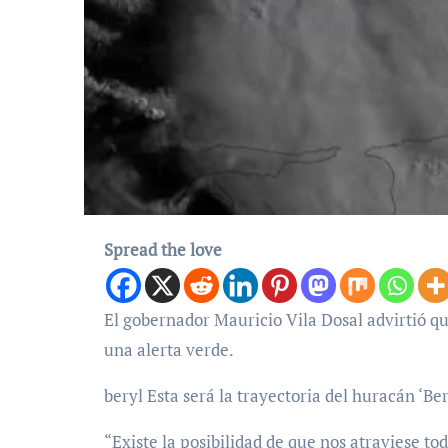
Spread the love
El gobernador Mauricio Vila Dosal advirtió que el huracán ‘Beryl’ atravesará todo Yucatán, por lo que activó
una alerta verde.
beryl Esta será la trayectoria del huracán ‘Be
“Existe la posibilidad de que nos atraviese tod