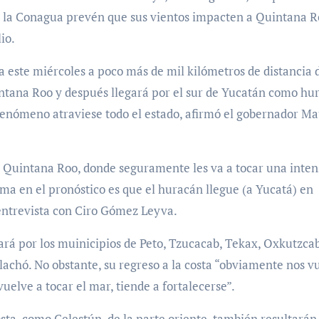
e la Conagua prevén que sus vientos impacten a Quintana R
io.
ca este miércoles a poco más de mil kilómetros de distancia 
intana Roo y después llegará por el sur de Yucatán como hu
 fenómeno atraviese todo el estado, afirmó el gobernador Ma
en Quintana Roo, donde seguramente les va a tocar una inten
ima en el pronóstico es que el huracán llegue (a Yucatá) en
 entrevista con Ciro Gómez Leyva.
rará por los muinicipios de Peto, Tzucacab, Tekax, Oxkutzca
chó. No obstante, su regreso a la costa “obviamente nos v
uelve a tocar el mar, tiende a fortalecerse”.
osta, como Celestún, de la parte oriente, también resultarán