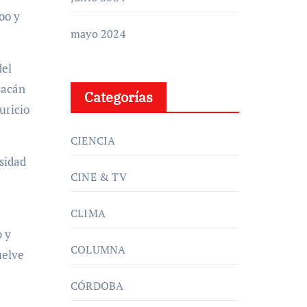
oo y
mayo 2024
del
racán
Categorías
uricio
CIENCIA
sidad
CINE & TV
CLIMA
b y
COLUMNA
uelve
CÓRDOBA