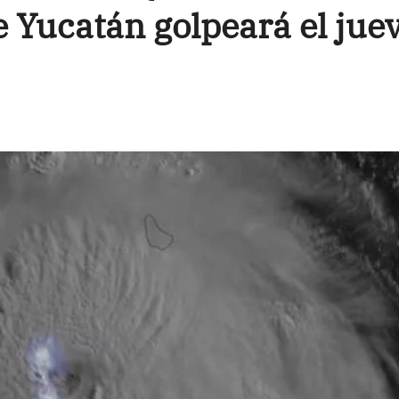
 Yucatán golpeará el jue