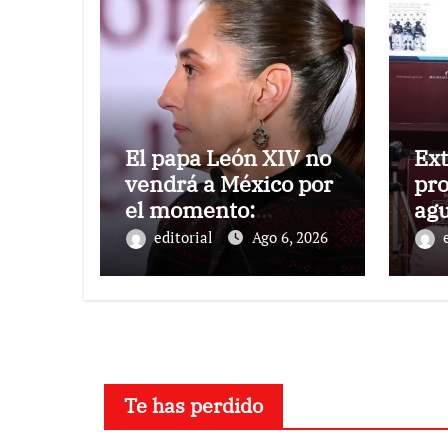
El papa León XIV no
Ext
vendrá a México por
pro
el momento:
agu
Sheinbaum
dej
editorial
Ago 6, 2026
red
Ma
Te has perdido