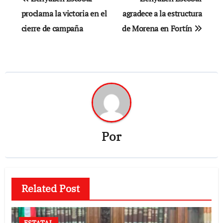
de
proclama la victoria en el
agradece a la estructura
cierre de campaña
de Morena en Fortín
entradas
Por
Related Post
ESTATAL