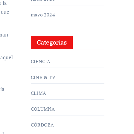
 la
s que
mayo 2024
fman
Categorías
 aquel
CIENCIA
CINE & TV
ía
CLIMA
COLUMNA
CÓRDOBA