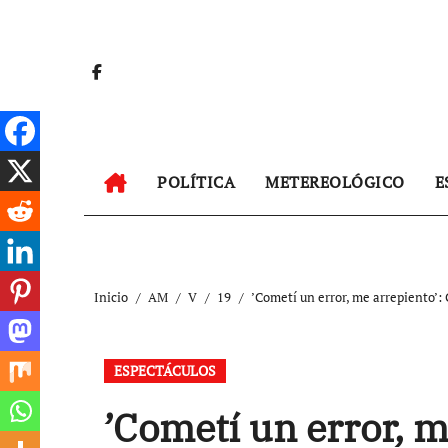
Ir
al
contenido
POLÍTICA
METEREOLÓGICO
E
Inicio
AM
V
19
⁠’Cometí un error, me arrepiento’
ESPECTÁCULOS
⁠’Cometí un error, 