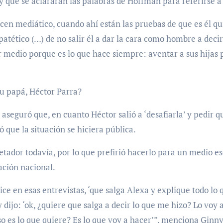
 que se aclararan las palabras de Hoffman para referirse a 
cen mediático, cuando ahí están las pruebas de que es él q
patético (…) de no salir él a dar la cara como hombre a decir
or medio porque es lo que hace siempre: aventar a sus hijas 
u papá, Héctor Parra?
 aseguró que, en cuanto Héctor salió a ‘desafiarla’ y pedir q
ó que la situación se hiciera pública.
etador todavía, por lo que prefirió hacerlo para un medio es
lación nacional.
ice en esas entrevistas, ‘que salga Alexa y explique todo lo 
dijo: ‘ok, ¿quiere que salga a decir lo que me hizo? Lo voy 
so es lo que quiere? Es lo que voy a hacer’”, menciona Ginny