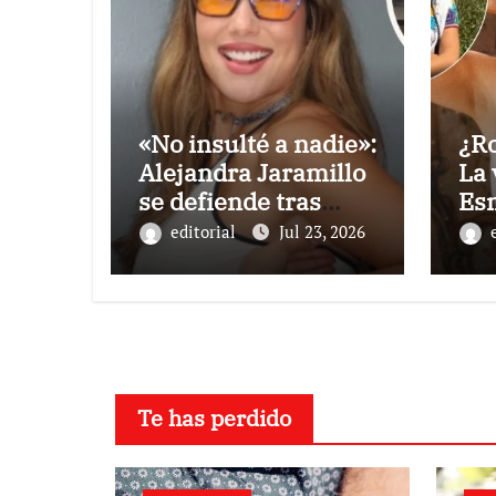
«No insulté a nadie»:
¿Ro
Alejandra Jaramillo
La 
se defiende tras
Es
quedar fuera de la
hab
editorial
Jul 23, 2026
TV por burlas a la
tra
Selección Mexicana
Nod
Agu
Te has perdido