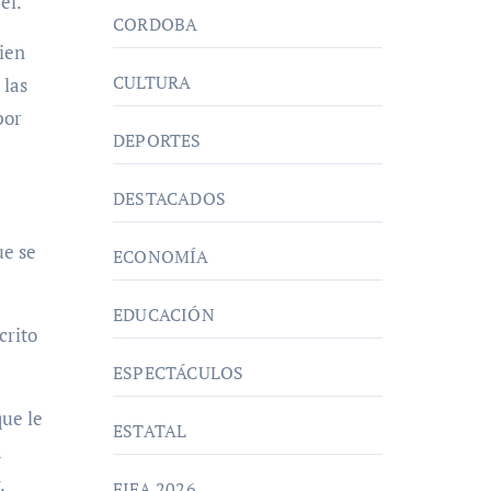
él.
CORDOBA
uien
CULTURA
 las
por
DEPORTES
DESTACADOS
ue se
ECONOMÍA
EDUCACIÓN
crito
ESPECTÁCULOS
que le
ESTATAL
a
.
FIFA 2026